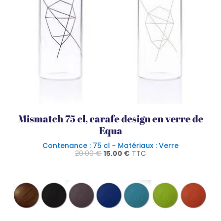
Mismatch 75 cl, carafe design en verre de
Equa
Contenance : 75 cl - Matériaux : Verre
Le
Le
20.00
€
15.00
€
TTC
prix
prix
initial
actuel
était :
est :
20.00 €.
15.00 €.