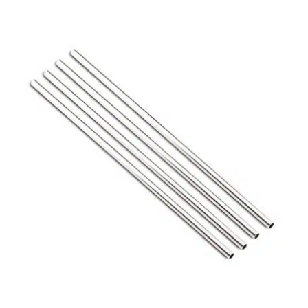
initial
actuel
était :
est :
19.90 €.
16.92 €.