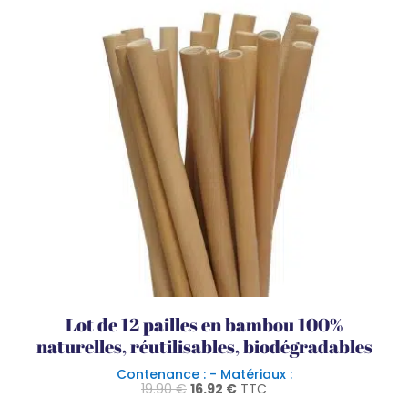
Lot de 12 pailles en bambou 100%
naturelles, réutilisables, biodégradables
Contenance : - Matériaux :
Le
Le
19.90
€
16.92
€
TTC
prix
prix