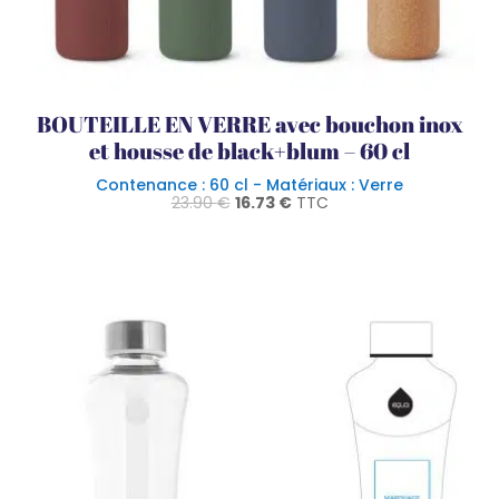
BOUTEILLE EN VERRE avec bouchon inox
et housse de black+blum – 60 cl
Contenance : 60 cl - Matériaux : Verre
Le
Le
23.90
€
16.73
€
TTC
prix
prix
initial
actuel
était :
est :
23.90 €.
16.73 €.