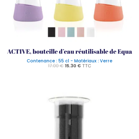
ACTIVE, bouteille d’eau réutilisable de Equa
Contenance : 55 cl - Matériaux : Verre
Le
Le
17.00
€
15.30
€
TTC
prix
prix
initial
actuel
était :
est :
17.00 €.
15.30 €.