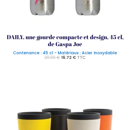
DAILY, une gourde compacte et design, 45 cl,
de Gaspa Joe
Contenance : 45 cl - Matériaux : Acier inoxydable
Le
Le
20.90
€
16.72
€
TTC
prix
prix
initial
actuel
était :
est :
20.90 €.
16.72 €.