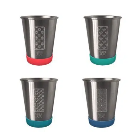
initial
actuel
était :
est :
27.00 €.
21.60 €.