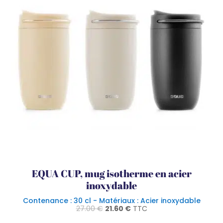
EQUA CUP, mug isotherme en acier
inoxydable
Contenance : 30 cl - Matériaux : Acier inoxydable
Le
Le
27.00
€
21.60
€
TTC
prix
prix