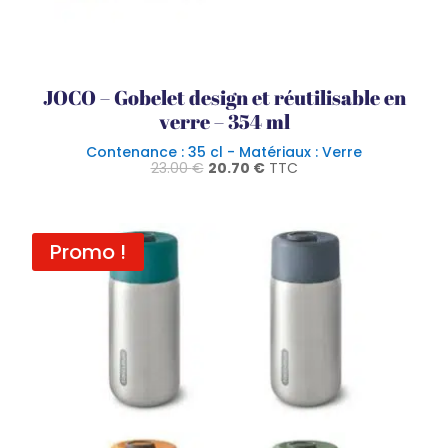
JOCO – Gobelet design et réutilisable en
verre – 354 ml
Contenance : 35 cl - Matériaux : Verre
Le
Le
23.00
€
20.70
€
TTC
prix
prix
initial
actuel
était :
est :
23.00 €.
20.70 €.
Promo !