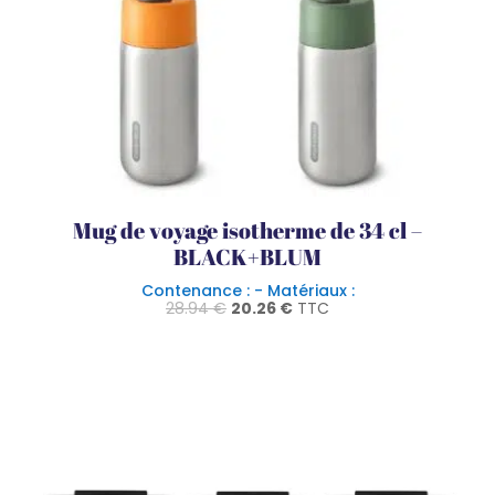
Mug de voyage isotherme de 34 cl –
BLACK+BLUM
Contenance : - Matériaux :
Le
Le
28.94
€
20.26
€
TTC
prix
prix
initial
actuel
était :
est :
28.94 €.
20.26 €.