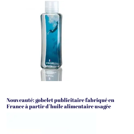
Nouveauté: gobelet publicitaire fabriqué en
France à partir d’huile alimentaire usagée