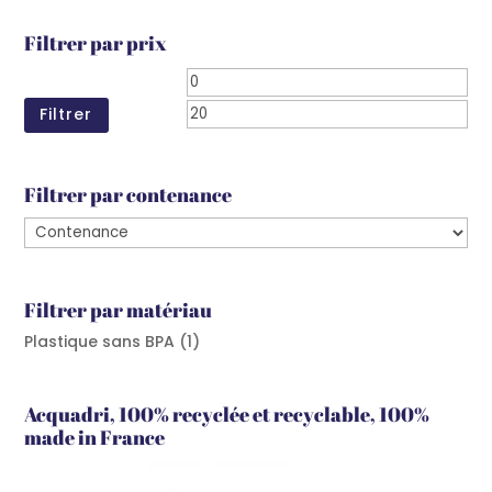
Filtrer par prix
Prix
Prix
min
ma
Filtrer
Filtrer par contenance
Filtrer par matériau
Plastique sans BPA
(1)
Acquadri, 100% recyclée et recyclable, 100%
made in France