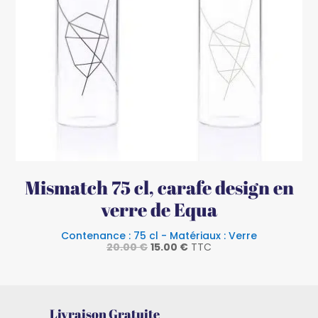
Mismatch 75 cl, carafe design en
verre de Equa
Contenance : 75 cl - Matériaux : Verre
Le
Le
20.00
€
15.00
€
TTC
prix
prix
initial
actuel
était :
est :
20.00 €.
15.00 €.
Livraison Gratuite