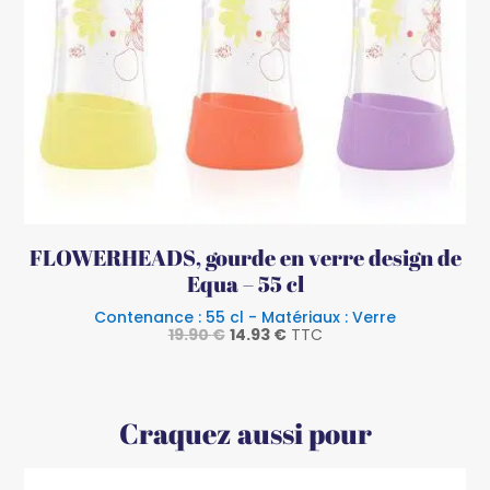
FLOWERHEADS, gourde en verre design de
Equa – 55 cl
Contenance : 55 cl - Matériaux : Verre
Le
Le
19.90
€
14.93
€
TTC
prix
prix
initial
actuel
était :
est :
19.90 €.
14.93 €.
Craquez aussi pour