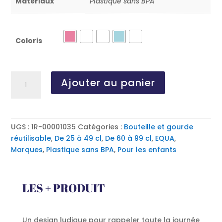
Matériaux
Plastique sans BPA
Coloris
quantité
Ajouter au panier
de
ANIMAL,
la
gourde
UGS :
1R-00001035
Catégories :
Bouteille et gourde
en
réutilisable
,
De 25 à 49 cl
,
De 60 à 99 cl
,
EQUA
,
plastique
Marques
,
Plastique sans BPA
,
Pour les enfants
pratique
et
ludique
LES + PRODUIT
Un design ludique pour rappeler toute la journée