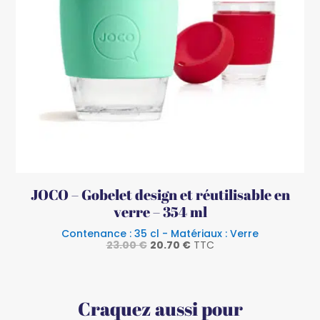
JOCO – Gobelet design et réutilisable en
verre – 354 ml
Contenance : 35 cl - Matériaux : Verre
Le
Le
23.00
€
20.70
€
TTC
prix
prix
initial
actuel
était :
est :
23.00 €.
20.70 €.
Craquez aussi pour