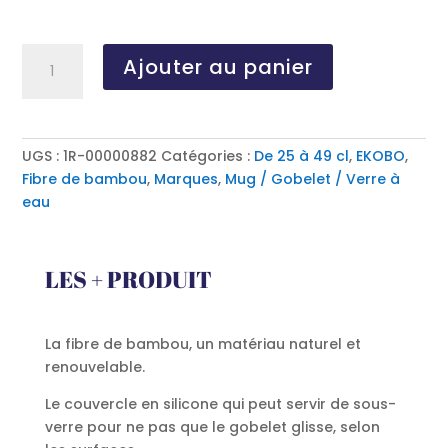
quantité
Ajouter au panier
de
EKOBO,
gobelet
réutilisable
UGS :
1R-00000882
Catégories :
De 25 à 49 cl
,
EKOBO
,
en
Fibre de bambou
,
Marques
,
Mug / Gobelet / Verre à
fibre
eau
de
bambou
de
LES + PRODUIT
35
cl
La fibre de bambou, un matériau naturel et
renouvelable.
Le couvercle en silicone qui peut servir de sous-
verre pour ne pas que le gobelet glisse, selon