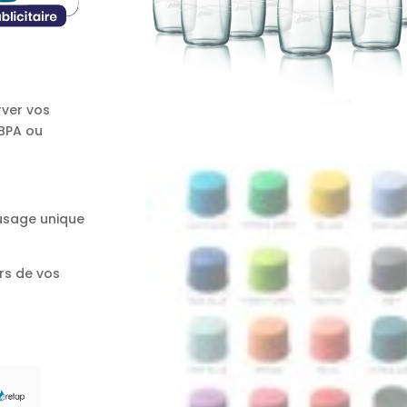
rver vos
 BPA ou
 usage unique
rs de vos