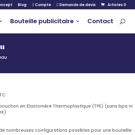
ncept
Blog
Compte
Demande de devis
Articles 0
Bouteille publicitaire
Contact
au
reau
TC
, bouchon en Elastomère Thermoplastique (TPE) (sans bpa ni
rk)
de nombreuses configurations possibles pour une bouteille