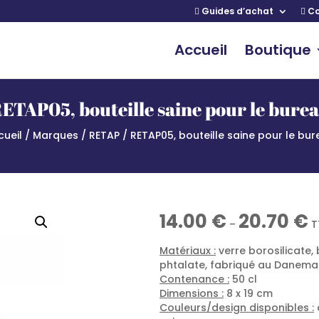
Guides d’achat
Co
Accueil
Boutique
ETAP05, bouteille saine pour le bure
cueil
/
Marques
/
RETAP
/ RETAP05, bouteille saine pour le bu
 bureau
14.00
€
20.70
€
–
T
Matériaux :
verre borosilicate
phtalate, fabriqué au Danema
Contenance :
50 cl
Dimensions :
8 x 19 cm
Couleurs/design disponibles :