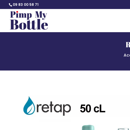
09 83 00 58 71
R
Ac
Accueil
/
Marques
/
RETAP
/ RETAP05, bouteille saine pour le