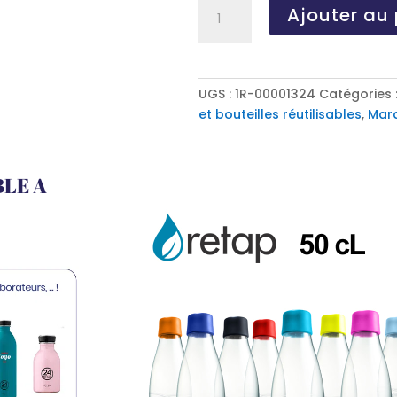
quantité
Ajouter au 
de
RETAP05,
bouteille
saine
UGS :
1R-00001324
Catégories 
pour
et bouteilles réutilisables
,
Mar
le
bureau
LE A