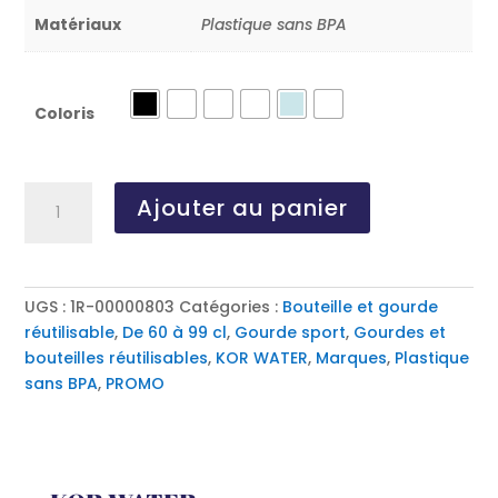
Matériaux
Plastique sans BPA
Coloris
quantité
Ajouter au panier
de
KOR-
ONE,
gourde
UGS :
1R-00000803
Catégories :
Bouteille et gourde
plastique
réutilisable
,
De 60 à 99 cl
,
Gourde sport
,
Gourdes et
sans
bouteilles réutilisables
,
KOR WATER
,
Marques
,
Plastique
BPA
sans BPA
,
PROMO
de
Kor
Water