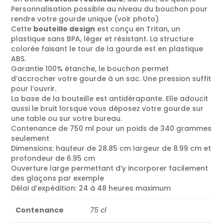
34.90 €.
27.92 €.
Personnalisation possible au niveau du bouchon pour
rendre votre gourde unique (voir photo)
Cette
bouteille design
est conçu en Tritan, un
plastique sans BPA, léger et résistant. La structure
colorée faisant le tour de la gourde est en plastique
ABS.
Garantie 100% étanche, le bouchon permet
d’accrocher votre gourde à un sac. Une pression suffit
pour l’ouvrir.
La base de la bouteille est antidérapante. Elle adoucit
aussi le bruit lorsque vous déposez votre gourde sur
une table ou sur votre bureau.
Contenance de 750 ml pour un poids de 340 grammes
seulement
Dimensions: hauteur de 28.85 cm largeur de 8.99 cm et
profondeur de 6.95 cm
Ouverture large permettant d’y incorporer facilement
des glaçons par exemple
Délai d’expédition: 24 à 48 heures maximum
Contenance
75 cl