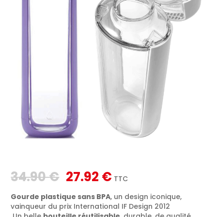
Le
Le
34.90
€
27.92
€
TTC
prix
prix
initial
actuel
Gourde plastique sans BPA
, un design iconique,
était :
est :
vainqueur du prix International IF Design 2012
Un belle
bouteille réutilisable
, durable, de qualité