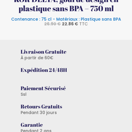
plastique sans BPA – 750 ml
Contenance : 75 cl - Matériaux : Plastique sans BPA
Le
Le
26.90
€
22.86
€
TTC
prix
prix
initial
actuel
était :
est :
26.90 €.
22.86 €.
Livraison Gratuite
À partir de 60€
Expédition 24/48H
Paiement Sécurisé
Ssl
Retours Gratuits
Pendant 30 jours
Garantie
Pendant 2 ans